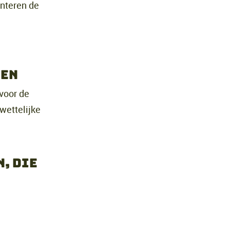
anteren de
den
 voor de
wettelijke
, die