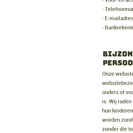
- Telefoonn
- E-mailadre
- Bankreken
Bijzon
persoo
Onze website
websitebezoe
ouders of vo
is. Wij raden
hun kinderen
worden zonde
zonder die 