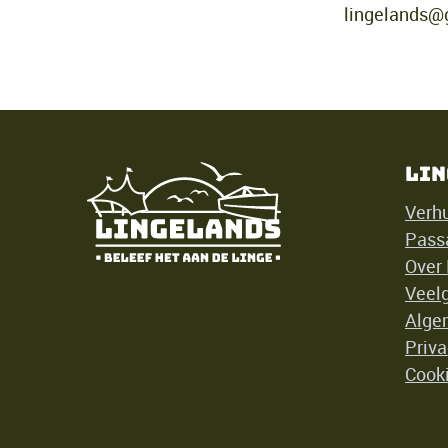
lingelands@
Lin
Verh
Pass
Over
Veel
Alge
Priva
Cooki