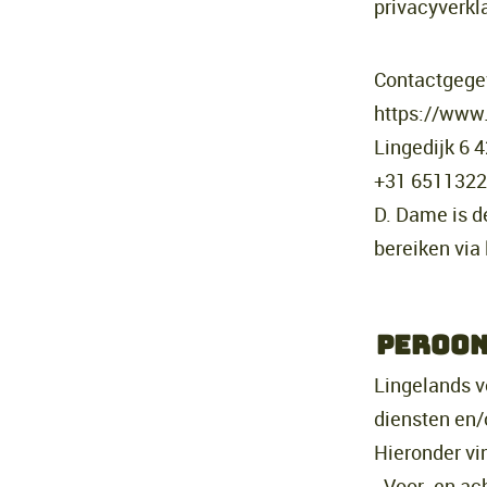
privacyverkla
Contactgege
https://www.
Lingedijk 6
+31 651132
D. Dame is d
bereiken vi
Peroon
Lingelands v
diensten en/
Hieronder vi
- Voor- en a