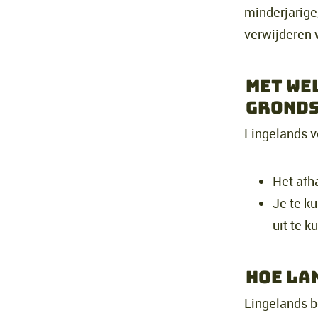
minderjarige
verwijderen 
Met we
gronds
Lingelands v
Het afh
Je te ku
uit te 
Hoe la
Lingelands b