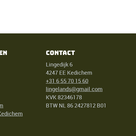
en
Contact
Lingedijk 6
4247 EE Kedichem
+31 6 55 70 15 60
lingelands@gmail.com
KVK 82346178
em
BTW NL 86 2427812 B01
 Kedichem