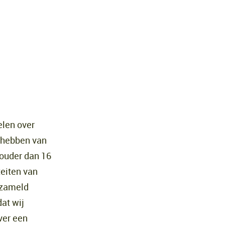
elen over
g hebben van
 ouder dan 16
teiten van
rzameld
at wij
ver een