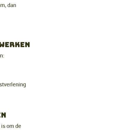
om, dan
rwerken
n:
stverlening
en
 is om de