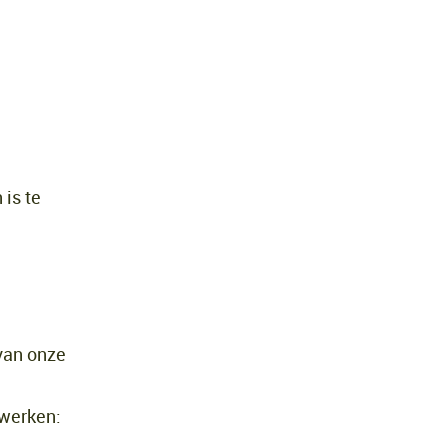
is te
van onze
rwerken: