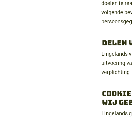
doelen te re
volgende bew
persoonsgege
Delen 
Lingelands ve
uitvoering v
verplichting.
Cookie
wij ge
Lingelands g