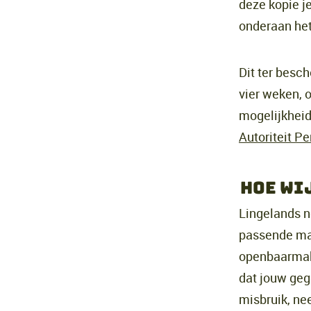
deze kopie j
onderaan he
Dit ter besc
vier weken, o
mogelijkheid
Autoriteit P
Hoe wi
Lingelands 
passende ma
openbaarmaki
dat jouw gege
misbruik, ne