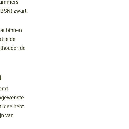
 nummers
(BSN) zwart.
aar binnen
t je de
hthouder, de
n
eemt
ongewenste
t idee hebt
jn van