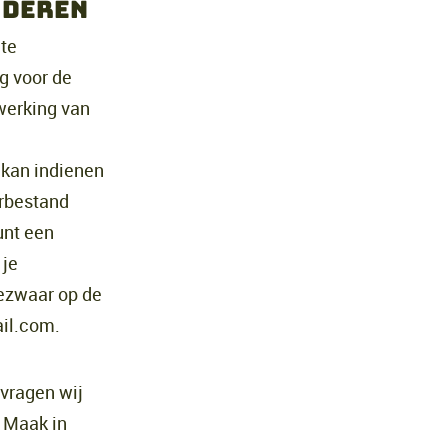
jderen
 te
g voor de
werking van
 kan indienen
rbestand
unt een
 je
bezwaar op de
il.com.
 vragen wij
. Maak in