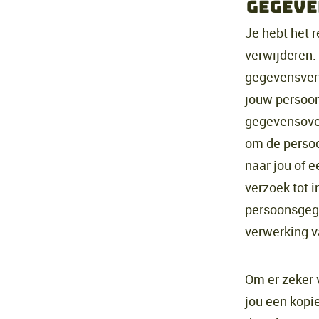
Gegeve
Je hebt het r
verwijderen.
gegevensverw
jouw persoon
gegevensover
om de persoo
naar jou of e
verzoek tot 
persoonsgege
verwerking 
Om er zeker v
jou een kopi